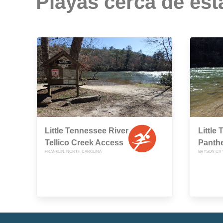
Playas cerca de est
Little Tennessee River
Little
Tellico Creek Access
Panth
FRANKLIN, NORTH CAROLINA
BRYSON CIT