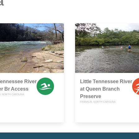
a
 Tennessee River
Little Tennessee River
er Br Access
at Queen Branch
Y, NORTH CAROLINA
Preserve
FRANKLIN, NORTH CAROLINA