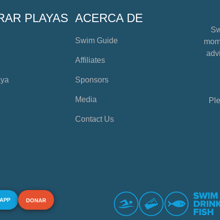
RAR PLAYAS
ACERCA DE
Sw
Swim Guide
mome
advi
Affiliates
aya
Sponsors
Media
Ple
Contact Us
 APP
DONAR