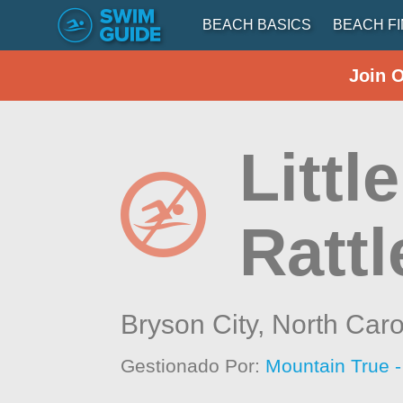
BEACH BASICS
BEACH F
Join 
Littl
Ratt
Bryson City,
North Caro
Gestionado Por:
Mountain True 