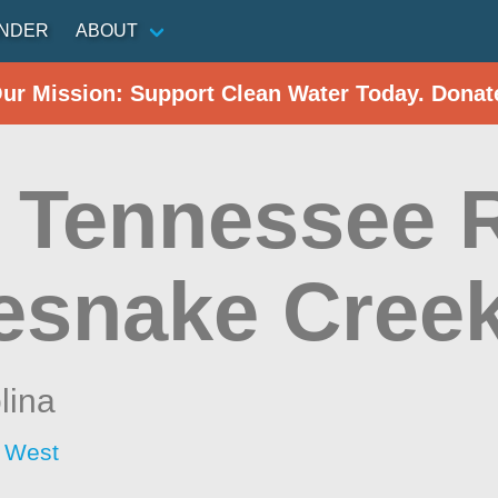
INDER
ABOUT
Our Mission: Support Clean Water Today. Donat
e Tennessee 
lesnake Cree
lina
- West