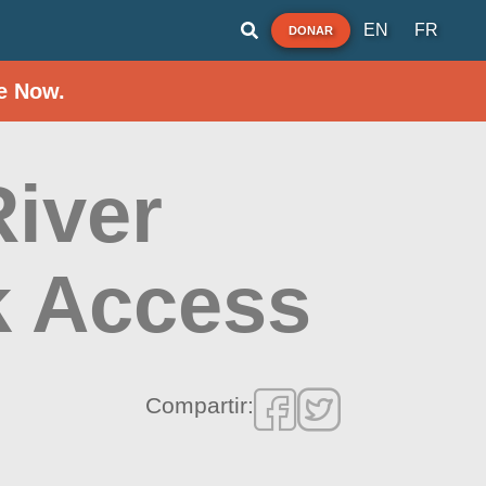
EN
FR
DONAR
e Now.
River
k Access
Compartir: