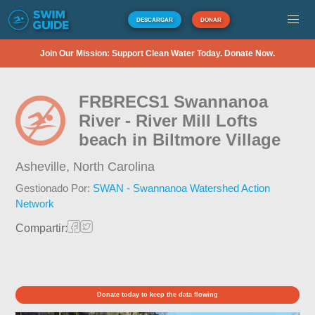
DESCARGAR
DONAR
Join Our Mission: Support Clean Water Today. Donate Now.
FRBRECS1 Swannanoa
River - River Mill Lofts
beach in Biltmore Village
Asheville,
North Carolina
Gestionado Por:
SWAN - Swannanoa Watershed Action
Network
Compartir:
Donate today to keep the data flowing