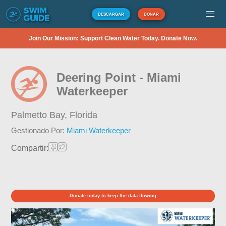
DESCARGAR
DONAR
Join Our Mission: Support Clean Water Today. Donate Now.
Deering Point - Miami
Waterkeeper
Palmetto Bay,
Florida
Gestionado Por:
Miami Waterkeeper
Compartir:
Donate today to keep the data flowing