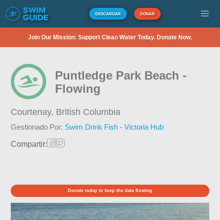
DESCARGAR
DONAR
Join Our Mission: Support Clean Water Today. Donate Now.
Puntledge Park Beach -
Flowing
Courtenay,
British Columbia
Gestionado Por:
Swim Drink Fish - Victoria Hub
Compartir:
Donate today to keep the data flowing