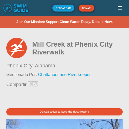
DESCARGAR
DONAR
Join Our Mission: Support Clean Water Today. Donate Now.
Mill Creek at Phenix City
Riverwalk
Phenix City,
Alabama
Gestionado Por:
Chattahoochee Riverkeeper
Compartir:
Donate today to keep the data flowing