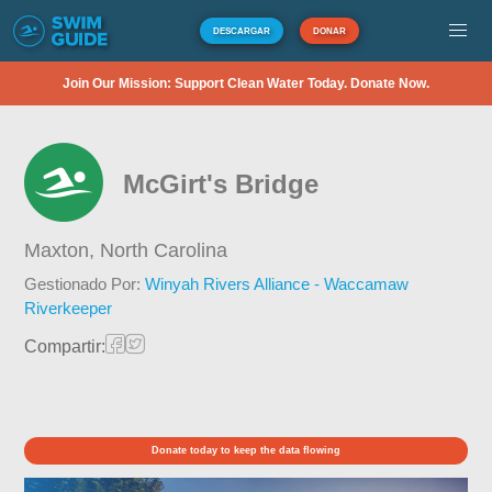
DESCARGAR
DONAR
Join Our Mission: Support Clean Water Today. Donate Now.
McGirt's Bridge
Maxton,
North Carolina
Gestionado Por:
Winyah Rivers Alliance - Waccamaw
Riverkeeper
Compartir:
Donate today to keep the data flowing