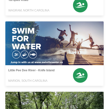
Turnpike Road
WAGRAM, NORTH CAROLINA
Little Pee Dee River - Knife Island
MARION, SOUTH CAROLINA