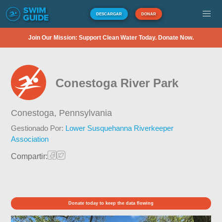
DESCARGAR
DONAR
Join Our Mission: Support Clean Water Today. Donate Now.
Conestoga River Park
Conestoga,
Pennsylvania
Gestionado Por:
Lower Susquehanna Riverkeeper
Association
Compartir:
Donate today to keep the data flowing