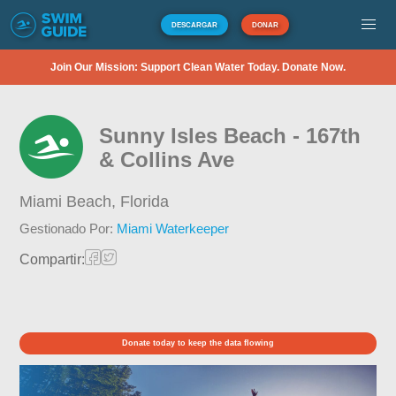
DESCARGAR
DONAR
Join Our Mission: Support Clean Water Today. Donate Now.
Sunny Isles Beach - 167th
& Collins Ave
Miami Beach,
Florida
Gestionado Por:
Miami Waterkeeper
Compartir:
Donate today to keep the data flowing