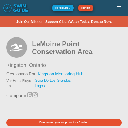
DESCARGAR
DONAR
Join Our Mission: Support Clean Water Today. Donate Now.
LeMoine Point
Conservation Area
Kingston,
Ontario
Gestionado Por:
Kingston Monitoring Hub
Guía De Los Grandes
Ver Esta Playa
Lagos
En
Compartir:
Donate today to keep the data flowing