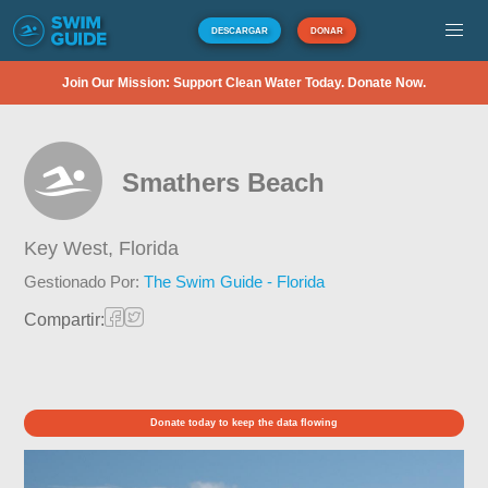
DESCARGAR
DONAR
Join Our Mission: Support Clean Water Today. Donate Now.
Smathers Beach
Key West,
Florida
Gestionado Por:
The Swim Guide - Florida
Compartir:
Donate today to keep the data flowing