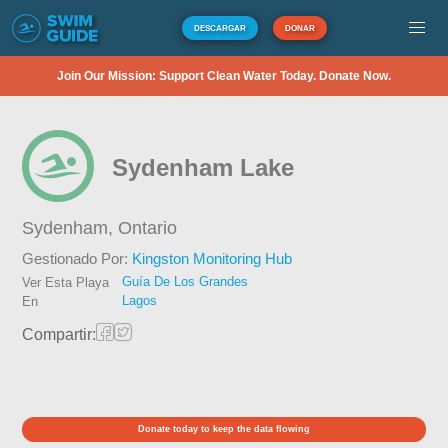
DESCARGAR
DONAR
Join Our Mission: Support Clean Water Today. Donate Now.
Sydenham Lake
Sydenham,
Ontario
Gestionado Por:
Kingston Monitoring Hub
Guía De Los Grandes
Ver Esta Playa
Lagos
En
Compartir:
Donate today to keep the data flowing