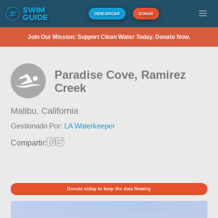
DESCARGAR
DONAR
Join Our Mission: Support Clean Water Today. Donate Now.
Paradise Cove, Ramirez
Creek
Malibu,
California
Gestionado Por:
LA Waterkeeper
Compartir:
Donate today to keep the data flowing