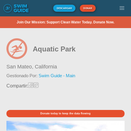
DESCARGAR
DONAR
Join Our Mission: Support Clean Water Today. Donate Now.
Aquatic Park
San Mateo,
California
Gestionado Por:
Swim Guide - Main
Compartir:
Donate today to keep the data flowing