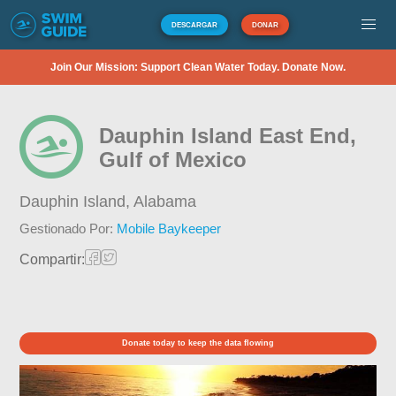
DESCARGAR
DONAR
Join Our Mission: Support Clean Water Today. Donate Now.
Dauphin Island East End,
Gulf of Mexico
Dauphin Island,
Alabama
Gestionado Por:
Mobile Baykeeper
Compartir:
Donate today to keep the data flowing