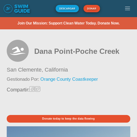
DESCARGAR
DONAR
Join Our Mission: Support Clean Water Today. Donate Now.
Dana Point-Poche Creek
San Clemente,
California
Gestionado Por:
Orange County Coastkeeper
Compartir:
Donate today to keep the data flowing