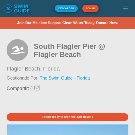
DESCARGAR
DONAR
Join Our Mission: Support Clean Water Today. Donate Now.
South Flagler Pier @
Flagler Beach
Flagler Beach,
Florida
Gestionado Por:
The Swim Guide - Florida
Compartir:
Donate today to keep the data flowing