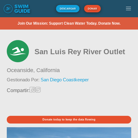
DESCARGAR
DONAR
Join Our Mission: Support Clean Water Today. Donate Now.
San Luis Rey River Outlet
Oceanside,
California
Gestionado Por:
San Diego Coastkeeper
Compartir:
Donate today to keep the data flowing