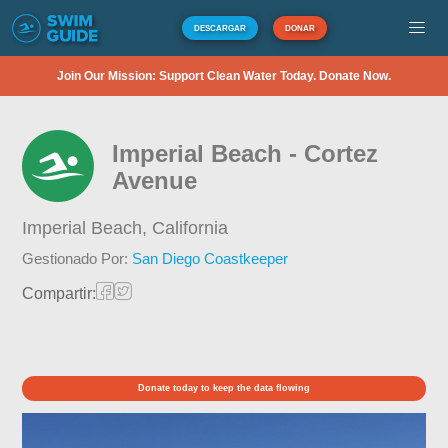
DESCARGAR
DONAR
Join Our Mission: Support Clean Water Today. Donate Now.
Imperial Beach - Cortez
Avenue
Imperial Beach,
California
Gestionado Por:
San Diego Coastkeeper
Compartir:
Donate today to keep the data flowing