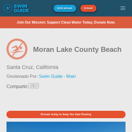
DESCARGAR
DONAR
Join Our Mission: Support Clean Water Today. Donate Now.
Moran Lake County Beach
Santa Cruz,
California
Gestionado Por:
Swim Guide - Main
Compartir:
Donate today to keep the data flowing