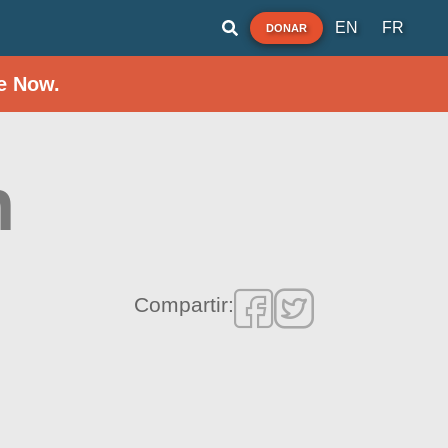
EN
FR
DONAR
e Now.
h
Compartir: