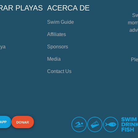
RAR PLAYAS
ACERCA DE
Sw
Swim Guide
mome
advi
Affiliates
aya
Sponsors
Media
Ple
Contact Us
 APP
DONAR