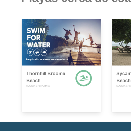
Thornhill Broome
Sycam
Beach
Beach
MALIBU, CALIFORNIA
MALIBU, CAL