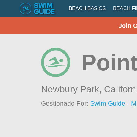
BEACH BASICS
BEACH F
Join 
Poin
Newbury Park,
Californ
Gestionado Por:
Swim Guide - M