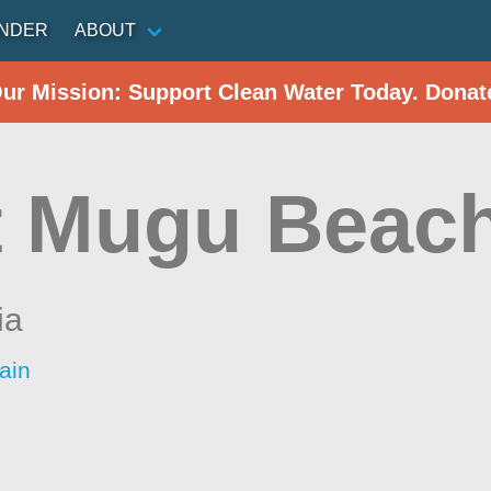
INDER
ABOUT
Our Mission: Support Clean Water Today. Donat
t Mugu Beac
ia
ain