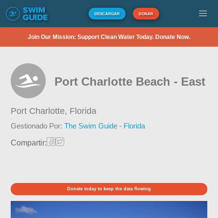
DESCARGAR
DONAR
Join Our Mission: Support Clean Water Today. Donate Now.
Port Charlotte Beach - East
Port Charlotte,
Florida
Gestionado Por:
The Swim Guide - Florida
Compartir:
Donate today to keep the data flowing