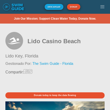
DESCARGAR
DONAR
Join Our Mission: Support Clean Water Today. Donate Now.
Lido Casino Beach
Lido Key,
Florida
Gestionado Por:
The Swim Guide - Florida
Compartir:
Donate today to keep the data flowing