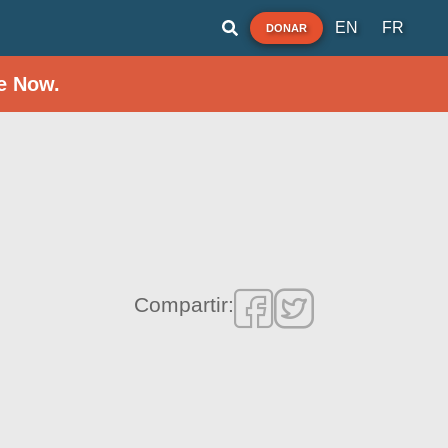
EN
FR
DONAR
e Now.
Compartir: