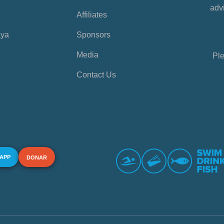
advi
Affiliates
aya
Sponsors
Media
Ple
Contact Us
 APP
DONAR