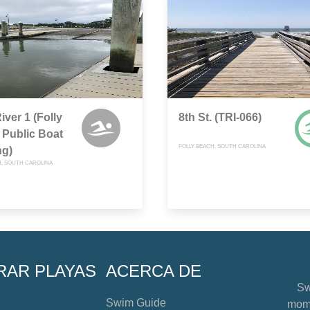
iver 1 (Folly
8th St. (TRI-066)
Public Boat
FOLLY BEACH, SOUTH CAROLINA
ng)
H, SOUTH CAROLINA
RAR PLAYAS
ACERCA DE
Sw
Swim Guide
mome