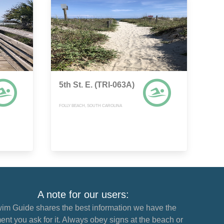
5th St. E. (TRI-063A)
FOLLY BEACH, SOUTH CAROLINA
A note for our users:
im Guide shares the best information we have the
nt you ask for it. Always obey signs at the beach or