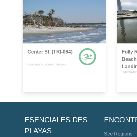
Center St. (TRI-064)
Folly R
Beach 
FOLLY BEACH, SOUTH CAROLINA
Landi
FOLLY BEAC
ESENCIALES DES
ENCONT
PLAYAS
See Regions