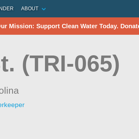
INDER
ABOUT
Our Mission: Support Clean Water Today. Donat
t. (TRI-065)
olina
erkeeper