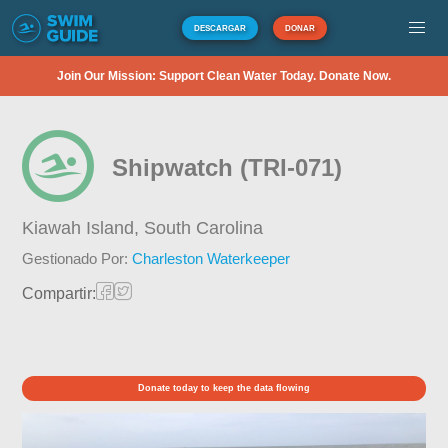
DESCARGAR
DONAR
Join Our Mission: Support Clean Water Today. Donate Now.
Shipwatch (TRI-071)
Kiawah Island,
South Carolina
Gestionado Por:
Charleston Waterkeeper
Compartir:
Donate today to keep the data flowing