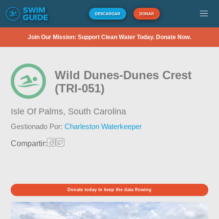
DESCARGAR
DONAR
Join Our Mission: Support Clean Water Today. Donate Now.
Wild Dunes-Dunes Crest
(TRI-051)
Isle Of Palms,
South Carolina
Gestionado Por:
Charleston Waterkeeper
Compartir:
Donate today to keep the data flowing