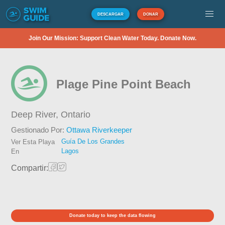
DESCARGAR
DONAR
Join Our Mission: Support Clean Water Today. Donate Now.
Plage Pine Point Beach
Deep River,
Ontario
Gestionado Por:
Ottawa Riverkeeper
Guía De Los Grandes
Ver Esta Playa
Lagos
En
Compartir:
Donate today to keep the data flowing