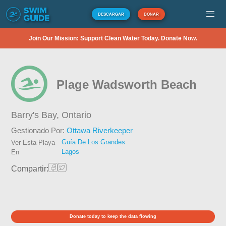
DESCARGAR
DONAR
Join Our Mission: Support Clean Water Today. Donate Now.
Plage Wadsworth Beach
Barry's Bay,
Ontario
Gestionado Por:
Ottawa Riverkeeper
Guía De Los Grandes
Ver Esta Playa
Lagos
En
Compartir:
Donate today to keep the data flowing