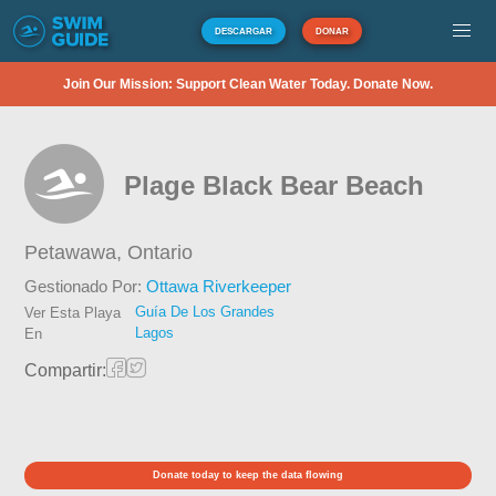
DESCARGAR
DONAR
Join Our Mission: Support Clean Water Today. Donate Now.
Plage Black Bear Beach
Petawawa,
Ontario
Gestionado Por:
Ottawa Riverkeeper
Guía De Los Grandes
Ver Esta Playa
Lagos
En
Compartir:
Donate today to keep the data flowing