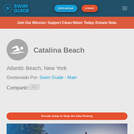
DESCARGAR
DONAR
Join Our Mission: Support Clean Water Today. Donate Now.
Catalina Beach
Atlantic Beach,
New York
Gestionado Por:
Swim Guide - Main
Compartir:
Donate today to keep the data flowing