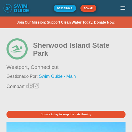
DESCARGAR
DONAR
Join Our Mission: Support Clean Water Today. Donate Now.
Sherwood Island State
Park
Westport,
Connecticut
Gestionado Por:
Swim Guide - Main
Compartir:
Donate today to keep the data flowing