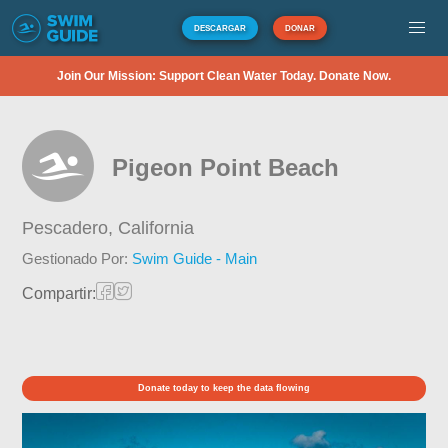
DESCARGAR
DONAR
Join Our Mission: Support Clean Water Today. Donate Now.
Pigeon Point Beach
Pescadero,
California
Gestionado Por:
Swim Guide - Main
Compartir:
Donate today to keep the data flowing