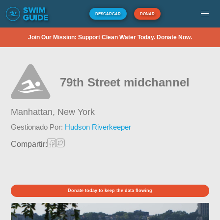
DESCARGAR
DONAR
Join Our Mission: Support Clean Water Today. Donate Now.
79th Street midchannel
Manhattan,
New York
Gestionado Por:
Hudson Riverkeeper
Compartir:
Donate today to keep the data flowing