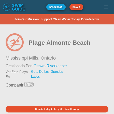
DESCARGAR
DONAR
Join Our Mission: Support Clean Water Today. Donate Now.
Plage Almonte Beach
Mississippi Mills,
Ontario
Gestionado Por:
Ottawa Riverkeeper
Guía De Los Grandes
Ver Esta Playa
Lagos
En
Compartir:
Donate today to keep the data flowing