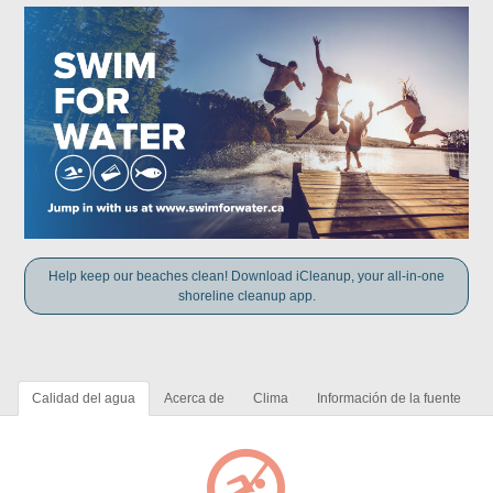
Help keep our beaches clean! Download iCleanup, your all-in-one
shoreline cleanup app.
Calidad del agua
Acerca de
Clima
Información de la fuente