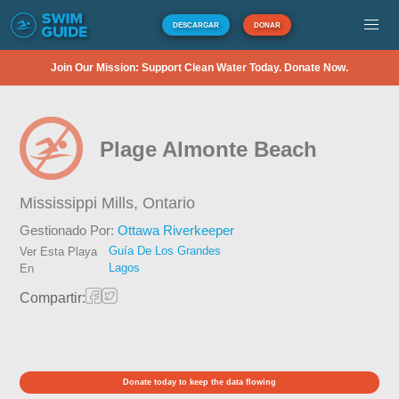
DESCARGAR
DONAR
Join Our Mission: Support Clean Water Today. Donate Now.
Plage Almonte Beach
Mississippi Mills,
Ontario
Gestionado Por:
Ottawa Riverkeeper
Guía De Los Grandes
Ver Esta Playa
Lagos
En
Compartir:
Donate today to keep the data flowing