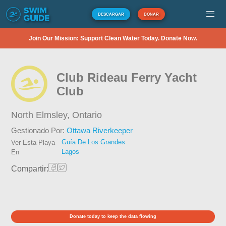
DESCARGAR
DONAR
Join Our Mission: Support Clean Water Today. Donate Now.
Club Rideau Ferry Yacht
Club
North Elmsley,
Ontario
Gestionado Por:
Ottawa Riverkeeper
Guía De Los Grandes
Ver Esta Playa
Lagos
En
Compartir:
Donate today to keep the data flowing