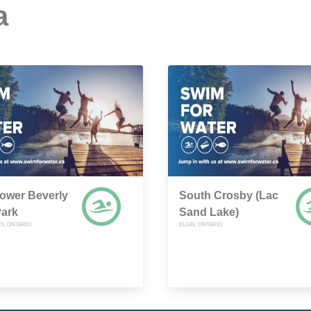
a
ower Beverly
South Crosby (Lac
Park
Sand Lake)
S, ONTARIO
ELGIN, ONTARIO