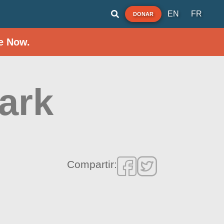
EN
FR
DONAR
e Now.
ark
Compartir: