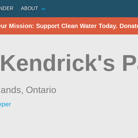
INDER
ABOUT
Our Mission: Support Clean Water Today. Donat
 Kendrick's P
lands,
Ontario
eper