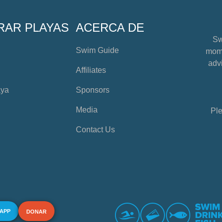
RAR PLAYAS
ACERCA DE
Sw
Swim Guide
mome
advi
Affiliates
aya
Sponsors
Media
Ple
Contact Us
 APP
DONAR