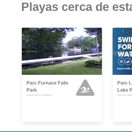
Playas cerca de est
Parc Furnace Falls
Parc L
Park
Lake 
LYNDHURST, ONTARIO
RIDEAU LAKE