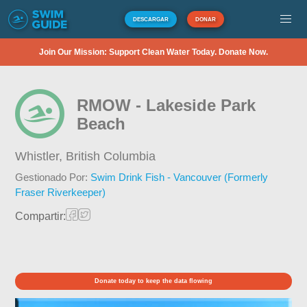
DESCARGAR
DONAR
Join Our Mission: Support Clean Water Today. Donate Now.
RMOW - Lakeside Park
Beach
Whistler,
British Columbia
Gestionado Por:
Swim Drink Fish - Vancouver (Formerly
Fraser Riverkeeper)
Compartir:
Donate today to keep the data flowing