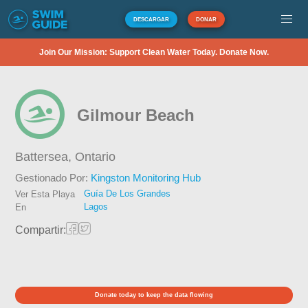
DESCARGAR
DONAR
Join Our Mission: Support Clean Water Today. Donate Now.
Gilmour Beach
Battersea,
Ontario
Gestionado Por:
Kingston Monitoring Hub
Guía De Los Grandes
Ver Esta Playa
Lagos
En
Compartir:
Donate today to keep the data flowing