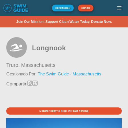
DESCARGAR
DONAR
Join Our Mission: Support Clean Water Today. Donate Now.
Longnook
Truro,
Massachusetts
Gestionado Por:
The Swim Guide - Massachusetts
Compartir:
Donate today to keep the data flowing