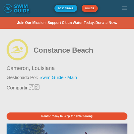
DESCARGAR
DONAR
Join Our Mission: Support Clean Water Today. Donate Now.
Constance Beach
Cameron,
Louisiana
Gestionado Por:
Swim Guide - Main
Compartir:
Donate today to keep the data flowing