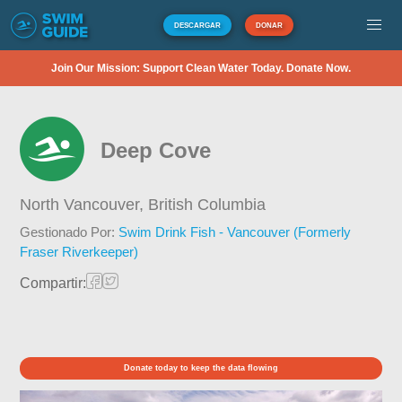
DESCARGAR
DONAR
Join Our Mission: Support Clean Water Today. Donate Now.
Deep Cove
North Vancouver,
British Columbia
Gestionado Por:
Swim Drink Fish - Vancouver (Formerly
Fraser Riverkeeper)
Compartir:
Donate today to keep the data flowing