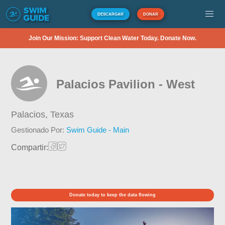
DESCARGAR
DONAR
Join Our Mission: Support Clean Water Today. Donate Now.
Palacios Pavilion - West
Palacios,
Texas
Gestionado Por:
Swim Guide - Main
Compartir:
Donate today to keep the data flowing