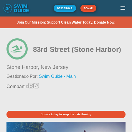
DESCARGAR
DONAR
Join Our Mission: Support Clean Water Today. Donate Now.
83rd Street (Stone Harbor)
Stone Harbor,
New Jersey
Gestionado Por:
Swim Guide - Main
Compartir:
Donate today to keep the data flowing