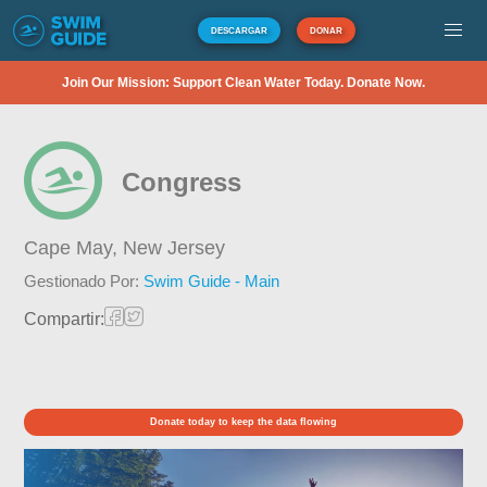
DESCARGAR
DONAR
Join Our Mission: Support Clean Water Today. Donate Now.
Congress
Cape May,
New Jersey
Gestionado Por:
Swim Guide - Main
Compartir:
Donate today to keep the data flowing