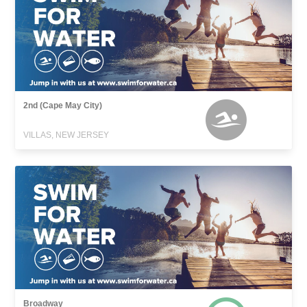
2nd (Cape May City)
VILLAS, NEW JERSEY
Broadway