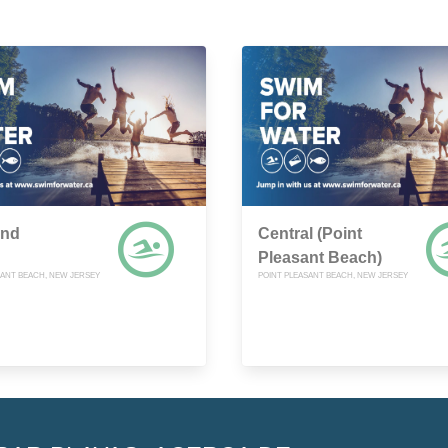
and
Central (Point
Pleasant Beach)
SANT BEACH, NEW JERSEY
POINT PLEASANT BEACH, NEW JERSEY