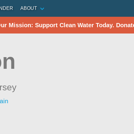
INDER
ABOUT
Our Mission: Support Clean Water Today. Donat
on
rsey
ain