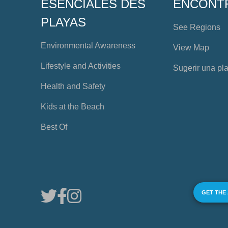
ESENCIALES DES
ENCONT
PLAYAS
See Regions
Environmental Awareness
View Map
Lifestyle and Activities
Sugerir una pl
Health and Safety
Kids at the Beach
Best Of
GET THE