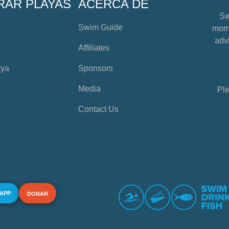
RAR PLAYAS
ACERCA DE
Sw
Swim Guide
mome
advi
Affiliates
aya
Sponsors
Media
Ple
Contact Us
 APP
DONAR