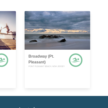
Broadway (Pt.
Pleasant)
POINT PLEASANT BEACH, NEW JERSEY