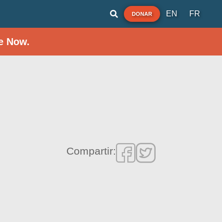
EN
FR
DONAR
e Now.
Compartir: