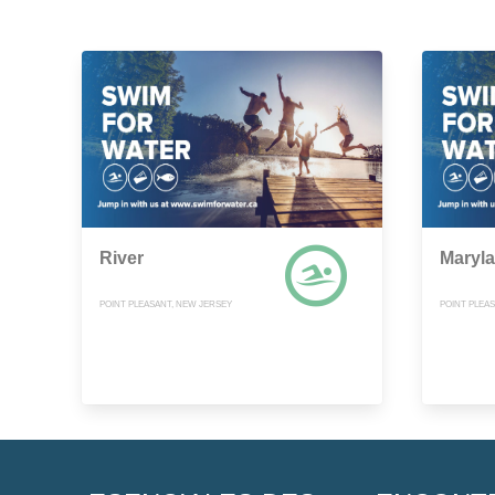
River
Maryl
POINT PLEASANT, NEW JERSEY
POINT PLEA