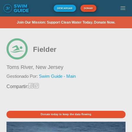
DESCARGAR
DONAR
Join Our Mission: Support Clean Water Today. Donate Now.
Fielder
Toms River,
New Jersey
Gestionado Por:
Swim Guide - Main
Compartir:
Donate today to keep the data flowing