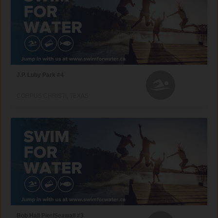
J.P. Luby Park #4
CORPUS CHRISTI, TEXAS
Bob Hall Pier/Seawall #3