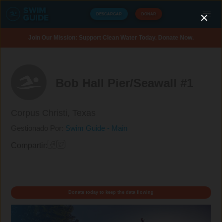
DESCARGAR
DONAR
Join Our Mission: Support Clean Water Today. Donate Now.
Bob Hall Pier/Seawall #1
Corpus Christi,
Texas
Gestionado Por:
Swim Guide - Main
Compartir:
Donate today to keep the data flowing