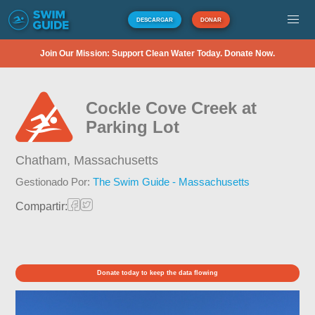
DESCARGAR
DONAR
Join Our Mission: Support Clean Water Today. Donate Now.
Cockle Cove Creek at
Parking Lot
Chatham,
Massachusetts
Gestionado Por:
The Swim Guide - Massachusetts
Compartir:
Donate today to keep the data flowing