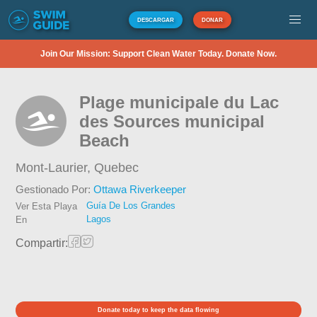
DESCARGAR
DONAR
Join Our Mission: Support Clean Water Today. Donate Now.
Plage municipale du Lac
des Sources municipal
Beach
Mont-Laurier,
Quebec
Gestionado Por:
Ottawa Riverkeeper
Guía De Los Grandes
Ver Esta Playa
Lagos
En
Compartir:
Donate today to keep the data flowing