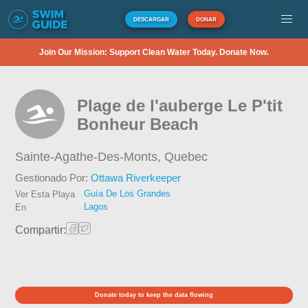
DESCARGAR
DONAR
Join Our Mission: Support Clean Water Today. Donate Now.
Plage de l'auberge Le P'tit
Bonheur Beach
Sainte-Agathe-Des-Monts,
Quebec
Gestionado Por:
Ottawa Riverkeeper
Guía De Los Grandes
Ver Esta Playa
Lagos
En
Compartir:
Donate today to keep the data flowing